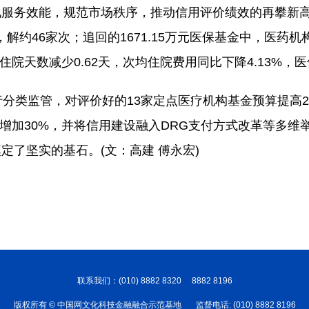
服务效能，规范市场秩序，推动信用评价绩效的再攀新高。
，解约46家次；追回的1671.15万元医保基金中，医药机构
住院天数减少0.62天，次均住院费用同比下降4.13%，医
行分类监管，对评价好的13家定点医疗机构基金预算提高
率增加30%，并将信用建设融入DRG支付方式改革等多
奠定了坚实的基石。
(文：高建 傅永宏)
联系我们：(010) 8882 8320 8882 8196
版权所有 © 中国网文化科技金融融合示范基地 监督电话: (010) 8882 8196